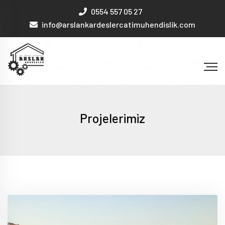
active__list-item
0554 557 05 27
info@arslankardeslercatimuhendislik.com
Projelerimiz